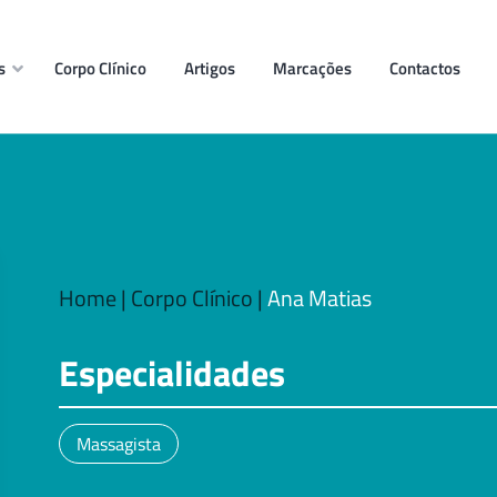
s
Corpo Clínico
Artigos
Marcações
Contactos
Home
|
Corpo Clínico
|
Ana Matias
Especialidades
Massagista